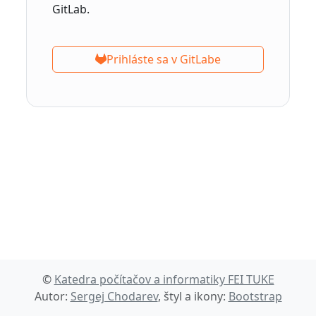
GitLab.
Prihláste sa v GitLabe
©
Katedra počítačov a informatiky FEI TUKE
Autor:
Sergej Chodarev
, štyl a ikony:
Bootstrap